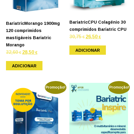
BariatricCPU Colagénio 30
BariatricMorango 1900mg
comprimidos Bariatric CPU
120 comprimidos
O
O
30,75
26,50
€
€
mastigáveis Bariatric
preço
preço
original
atual
Morango
era:
é:
ADICIONAR
30,75 €.
26,50 €.
O
O
32,60
28,50
€
€
preço
preço
original
atual
era:
é:
ADICIONAR
32,60 €.
28,50 €.
Promoção!
Promoção!