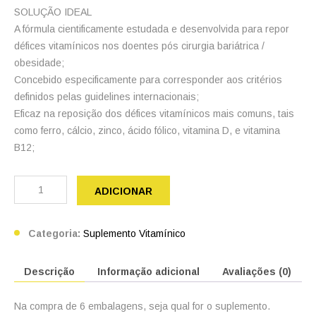
SOLUÇÃO IDEAL
A fórmula cientificamente estudada e desenvolvida para repor
défices vitamínicos nos doentes pós cirurgia bariátrica /
obesidade;
Concebido especificamente para corresponder aos critérios
definidos pelas guidelines internacionais;
cicap@cicap.pt
Eficaz na reposição dos défices vitamínicos mais comuns, tais
como ferro, cálcio, zinco, ácido fólico, vitamina D, e vitamina
B12;
www.consumidor.pt
Quantidade
de
ADICIONAR
Bariatric
6x120
comprimidos
Categoria:
Suplemento Vitamínico
Descrição
Informação adicional
Avaliações (0)
Na compra de 6 embalagens, seja qual for o suplemento.