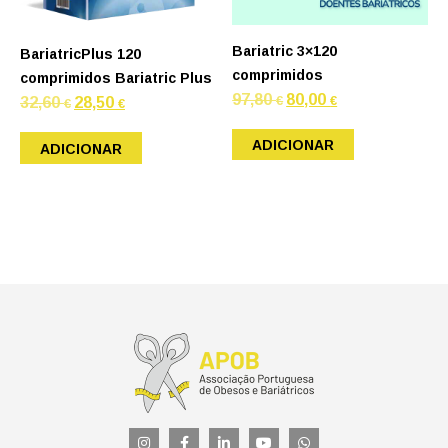
Bariatric 3×120
BariatricPlus 120
comprimidos
comprimidos Bariatric Plus
O
O
97,80
80,00
€
€
O
O
32,60
28,50
€
€
preço
preço
preço
preço
original
atual
original
atual
era:
é:
era:
é:
ADICIONAR
97,80 €.
80,00 €.
ADICIONAR
32,60 €.
28,50 €.