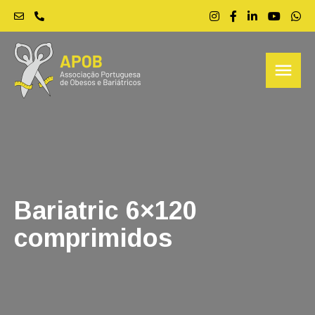
menu
Bariatric 6×120
comprimidos