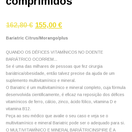
comprimidos
O
O
162,80
€
155,00
€
preço
preço
original
atual
Bariatric Citrus/Morango/plus
era:
é:
162,80 €.
155,00 €.
QUANDO OS DÉFICES VITAMÍNICOS NO DOENTE
BARIÁTRICO OCORREM…
Se é uma das milhares de pessoas que fez cirurgia
bariátrica/obesidade, então talvez precise da ajuda de um
suplemento multivitamínico e mineral.
O Bariatric é um multivitamínico e mineral completo, cuja fórmula
desenvolvida cientificamente, é eficaz na reposição dos défices
vitamínicos de ferro, cálcio, zinco, ácido fólico, vitamina D e
vitamina B12.
Peça ao seu médico que avalie o seu caso e veja se o
multivitamínico e mineral Bariatric pode ser o adequado para si.
O MULTIVITAMÍNICO E MINERAL BARIÁTRICINSPIRE É A