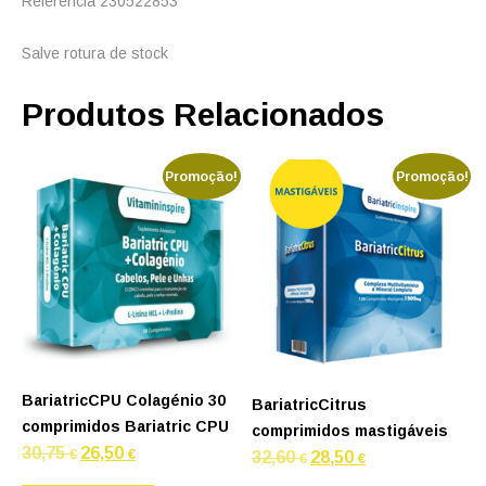
Referencia 230522853
Salve rotura de stock
Produtos Relacionados
Promoção!
Promoção!
BariatricCPU Colagénio 30
BariatricCitrus
comprimidos Bariatric CPU
comprimidos mastigáveis
O
O
30,75
26,50
€
€
O
O
32,60
28,50
€
€
preço
preço
preço
preço
original
atual
original
atual