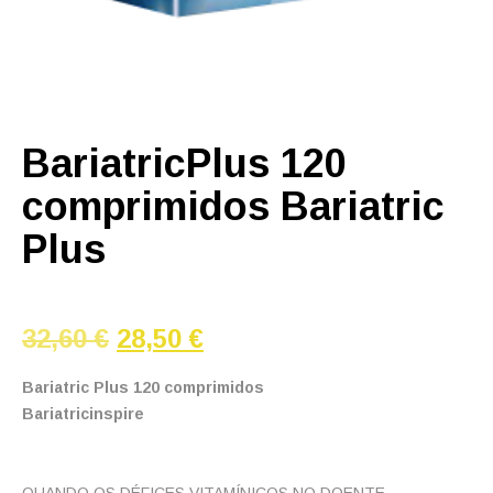
BariatricPlus 120
comprimidos Bariatric
Plus
O
O
32,60
€
28,50
€
preço
preço
original
atual
Bariatric Plus 120 comprimidos
era:
é:
Bariatricinspire
32,60 €.
28,50 €.