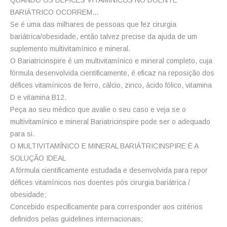
QUANDO OS DÉFICES VITAMÍNICOS NO DOENTE
BARIÁTRICO OCORREM…
Se é uma das milhares de pessoas que fez cirurgia
bariátrica/obesidade, então talvez precise da ajuda de um
suplemento multivitamínico e mineral.
O Bariatricinspire é um multivitamínico e mineral completo, cuja
fórmula desenvolvida cientificamente, é eficaz na reposição dos
défices vitamínicos de ferro, cálcio, zinco, ácido fólico, vitamina
D e vitamina B12.
Peça ao seu médico que avalie o seu caso e veja se o
multivitamínico e mineral Bariatricinspire pode ser o adequado
para si.
O MULTIVITAMÍNICO E MINERAL BARIÁTRICINSPIRE É A
cicap@cicap.pt
SOLUÇÃO IDEAL
A fórmula cientificamente estudada e desenvolvida para repor
www.consumidor.pt
défices vitamínicos nos doentes pós cirurgia bariátrica /
obesidade;
Concebido especificamente para corresponder aos critérios
definidos pelas guidelines internacionais;