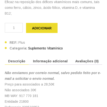
Eficaz na reposição dos défices vitamínicos mais comuns, tais
como ferro, cálcio, zinco, ácido fólico, vitamina D, e vitamina
B12;
Quantidade
de
ADICIONAR
BariatricPlus
120
comprimidos
Bariatric
REF:
Plus
Plus
Categoria:
Suplemento Vitamínico
Descrição
Informação adicional
Avaliações (0)
Não enviamos por correio normal, salvo pedido feito por e-
mail a solicitar o envio normal.
Preço para associados a 28,50€
Não associados 30€
MB WAY: 917 770 181
Entidade 21800